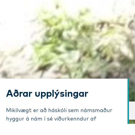
Aðrar upplýsingar
Mikilvægt er að háskóli sem námsmaður
hyggur á nám í sé viðurkenndur af
opinberum aðilum. Menntasjóður