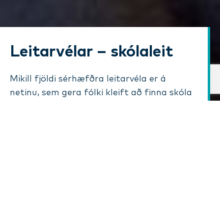
Leitarvélar – skólaleit
Mikill fjöldi sérhæfðra leitarvéla er á
netinu, sem gera fólki kleift að finna skóla
af ýmsu tagi. Þær eru misjafnar að gæðum
og umfangi og ættu allir að prófa að nota
fleiri en eina. Hér fyrir neðan má finna
nokkrar vinsælar leitarvélar.
Viðurkenndir skólar