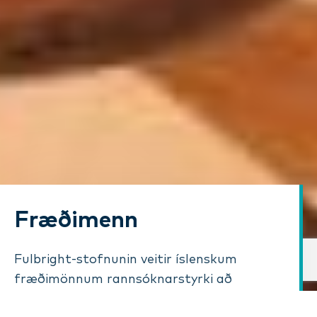
Fræðimenn
Fulbright-stofnunin veitir íslenskum
fræðimönnum rannsóknarstyrki að
upphæð 13.000 USD til að stunda