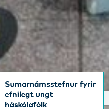
Sumarnámsstefnur fyrir
efnilegt ungt
háskólafólk