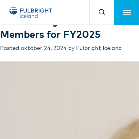
Month:
október 2024
Toggle m
New Fulbright Board
Members for FY2025
Posted
október 24, 2024
by
Fulbright Iceland