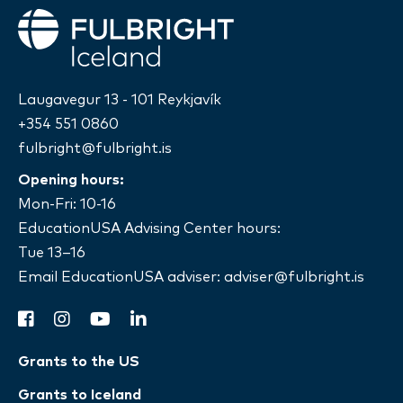
Fulbright
Laugavegur 13 - 101 Reykjavík
+354 551 0860
fulbright@fulbright.is
Opening hours:
Mon-Fri: 10-16
EducationUSA Advising Center hours:
Tue 13–16
Email EducationUSA adviser:
adviser@fulbright.is
facebook
instagram
youtube
linkedin
Grants to the US
Grants to Iceland