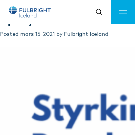
Month:
mars 2021
Toggle m
Opið fyrir umsóknir!
Posted
mars 15, 2021
by
Fulbright Iceland