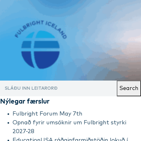
Search
Nýlegar færslur
Fulbright Forum May 7th
Opnað fyrir umsóknir um Fulbright styrki
2027-28
EducationUSA ráðgjafarmiðstöðin lokuð í