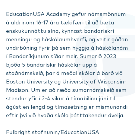
EducationUSA Academy gefur námsmönnum
á aldrinum 16-17 ára tækifæri til að bæta
enskukunnáttu sína, kynnast bandarískri
menningu og háskólaumhverfi, og veitir góðan
undirbúning fyrir þá sem hyggja á háskólanám
í Bandaríkjunum síðar meir. Sumarið 2023
bjóða 5 bandarískir háskólar upp á
staðnámskeið, þar á meðal skólar á borð við
Boston University og University of Wisconsin-
Madison. Um er að ræða sumarnámskeið sem
stendur yfir í 2-4 vikur á tímabilinu júní til
ágúst en lengd og tímasetning er mismunandi
eftir því við hvaða skóla þátttakendur dvelja.
Fulbright stofnunin/EducationUSA