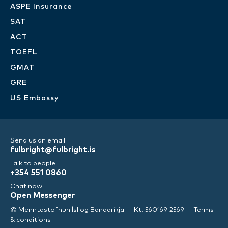
ASPE Insurance
SAT
ACT
TOEFL
GMAT
GRE
US Embassy
Send us an email
fulbright@fulbright.is
Talk to people
+354 551 0860
Chat now
Open Messenger
© Menntastofnun Ísl og Bandaríkja
Kt. 560169-2569
Terms
& conditions