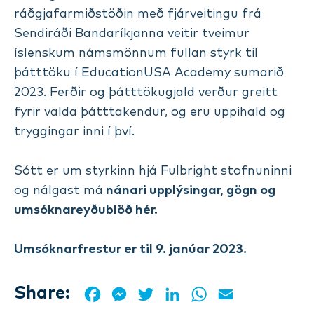
ráðgjafarmiðstöðin með fjárveitingu frá
Sendiráði Bandaríkjanna veitir tveimur
íslenskum námsmönnum fullan styrk til
þátttöku í EducationUSA Academy sumarið
2023. Ferðir og þátttökugjald verður greitt
fyrir valda þátttakendur, og eru uppihald og
tryggingar inni í því.
Sótt er um styrkinn hjá Fulbright stofnuninni
og nálgast má
nánari upplýsingar, gögn og
umsóknareyðublöð
hér.
Umsóknarfrestur er til 9. janúar 2023.
Share:
Facebook
Messenger
Twitter
LinkedIn
WhatsApp
Email