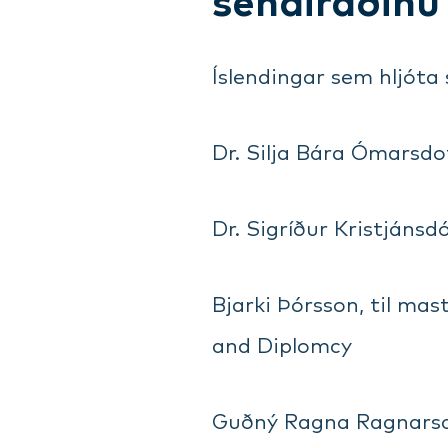
sendiráðinu 
Íslendingar sem hljóta s
Dr. Silja Bára Ómarsdo
Dr. Sigríður Kristjánsd
Bjarki Þórsson, til ma
and Diplomcy
Guðný Ragna Ragnarsdót