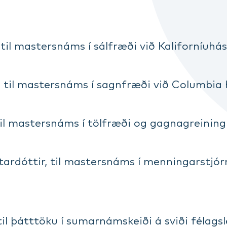
 til mastersnáms í sálfræði við Kaliforníuh
, til mastersnáms í sagnfræði við Columbia
til mastersnáms í tölfræði og gagnagreining
tardóttir, til mastersnáms í menningarstjó
il þátttöku í sumarnámskeiði á sviði félags