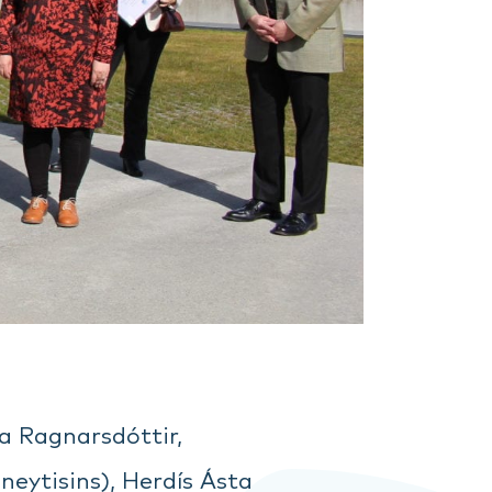
na Ragnarsdóttir,
eytisins), Herdís Ásta