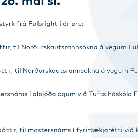
26. maí sl.
tyrk frá Fulbright í ár eru:
ttir, til Norðurskautsrannsókna á vegum Fulb
óttir, til Norðurskautsrannsókna á vegum Ful
stersnáms í alþjóðalögum við Tufts háskóla 
tir, til mastersnáms í fyrirtækjarétti við