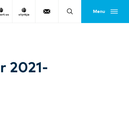
Toggle menu
ort us
styrkja
ar 2021-