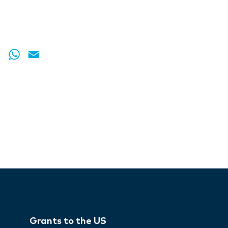
er
tter
LinkedIn
WhatsApp
Email
Grants to the US