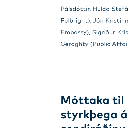
Pálsdóttir, Hulda Stef
Fulbright), Jón Kristin
Embassy), Sigríður Kris
Geraghty (Public Affai
Móttaka til 
styrkþega ár