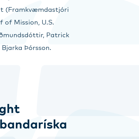
ault (Framkvæmdastjóri
f of Mission, U.S.
uðmundsdóttir, Patrick
 Bjarka Þórsson.
ight
í bandaríska