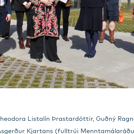
 Theodora Listalín Þrastardóttir, Guðný Rag
Ásgerður Kjartans (fulltrúi Menntamálaráðun