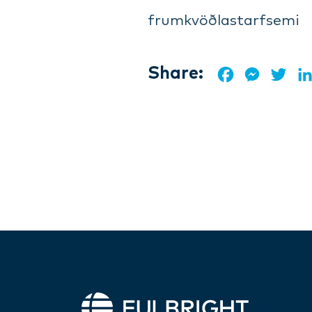
frumkvöðlastarfsemi
Share:
Facebook
Messeng
Twi
Fulbright