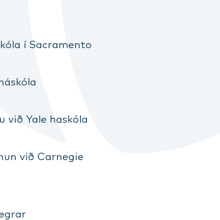
áskóla í Sacramento
 háskóla
u við Yale haskóla
rnun við Carnegie
legrar