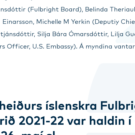
ánsdóttir (Fulbright Board), Belinda Theri
n Einarsson, Michelle M Yerkin (Deputiy Chie
tjánsdóttir, Silja Bára Ómarsdóttir, Lilja G
rs Officer, U.S. Embassy). Á myndina vantar
heiðurs íslenskra Fulbr
ið 2021-22 var haldin 