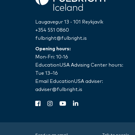
Laugavegur 13 - 101 Reykjavík
+354 551 0860
fulbright@fulbright.is
Opening hours:
Mon-Fri: 10-16
EducationUSA Advising Center hours:
Tue 13–16
Email EducationUSA adviser:
adviser@fulbright.is
facebook
instagram
youtube
linkedin