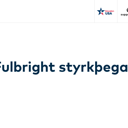
supp
 Fulbright styrkþeg