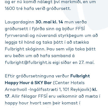
og er nú komið nálægt því markmiði, en um
1600 tré hafa verið gróðursett.
Laugardaginn
30. maí kl. 14
mun verða
gróðursett í fjórða sinn og býður FFSÍ
fyrrverandi og núverandi styrkþegum um að
leggja til hönd og taka þátt í að stækka
Fulbright skóginnn. Þau sem vilja taka þátt
eru beðin um að hafa samband á
fulbright@fulbright.is
eigi síðar en 27. maí.
Eftir gróðursetninguna verður
Fulbright
Happy Hour á SKY Bar
(Center Hotels
Arnarhvoll -Ingólfsstræti 1, 101 Reykjavík)
kl.
17
. Allir félagar FFSÍ eru velkomnir að mæta í
happy hour hvort sem þeir komast í