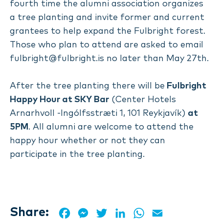
fourth time the alumni association organizes
a tree planting and invite former and current
grantees to help expand the Fulbright forest.
Those who plan to attend are asked to email
fulbright@fulbright.is
no later than May 27th.
After the tree planting there will be
Fulbright
Happy Hour at SKY Bar
(Center Hotels
Arnarhvoll -Ingólfsstræti 1, 101 Reykjavík)
at
5PM
. All alumni are welcome to attend the
happy hour whether or not they can
participate in the tree planting.
Share:
Facebook
Messenger
Twitter
LinkedIn
WhatsApp
Email