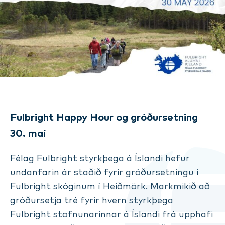
Fulbright Happy Hour og gróðursetning
30. maí
Félag Fulbright styrkþega á Íslandi hefur
undanfarin ár staðið fyrir gróðursetningu í
Fulbright skóginum í Heiðmörk. Markmikið að
gróðursetja tré fyrir hvern styrkþega
Fulbright stofnunarinnar á Íslandi frá upphafi