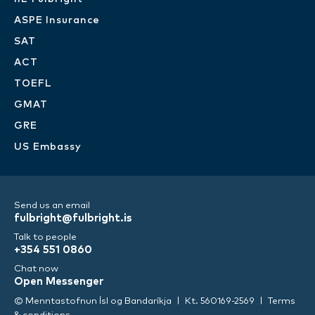
ASPE Insurance
SAT
ACT
TOEFL
GMAT
GRE
US Embassy
Send us an email
fulbright@fulbright.is
Talk to people
+354 551 0860
Chat now
Open Messenger
© Menntastofnun Ísl og Bandaríkja
Kt. 560169-2569
Terms