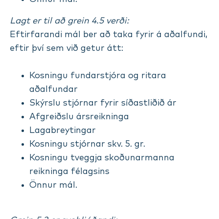
Lagt er til að grein 4.5 verði:
Eftirfarandi mál ber að taka fyrir á aðalfundi,
eftir því sem við getur átt:
Kosningu fundarstjóra og ritara
aðalfundar
Skýrslu stjórnar fyrir síðastliðið ár
Afgreiðslu ársreikninga
Lagabreytingar
Kosningu stjórnar skv. 5. gr.
Kosningu tveggja skoðunarmanna
reikninga félagsins
Önnur mál.