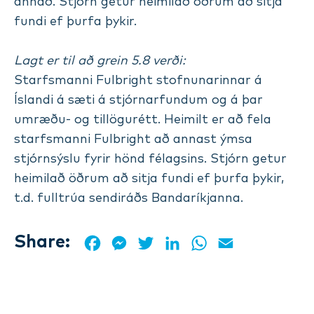
annað. Stjórn getur heimilað öðrum að sitja
fundi ef þurfa þykir.
Lagt er til að grein 5.8 verði:
Starfsmanni Fulbright stofnunarinnar á
Íslandi á sæti á stjórnarfundum og á þar
umræðu- og tillögurétt. Heimilt er að fela
starfsmanni Fulbright að annast ýmsa
stjórnsýslu fyrir hönd félagsins. Stjórn getur
heimilað öðrum að sitja fundi ef þurfa þykir,
t.d. fulltrúa sendiráðs Bandaríkjanna.
Share:
Facebook
Messenger
Twitter
LinkedIn
WhatsApp
Email