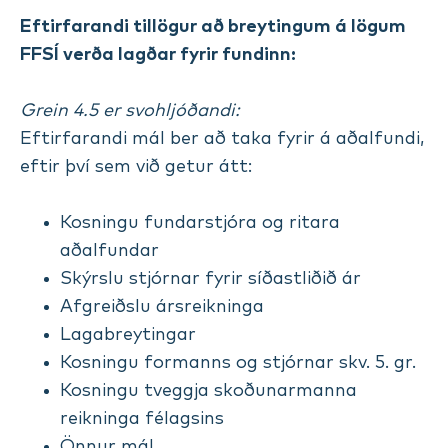
Eftirfarandi tillögur að breytingum á lögum
FFSÍ verða lagðar fyrir fundinn:
Grein 4.5 er svohljóðandi:
Eftirfarandi mál ber að taka fyrir á aðalfundi,
eftir því sem við getur átt:
Kosningu fundarstjóra og ritara
aðalfundar
Skýrslu stjórnar fyrir síðastliðið ár
Afgreiðslu ársreikninga
Lagabreytingar
Kosningu formanns og stjórnar skv. 5. gr.
Kosningu tveggja skoðunarmanna
reikninga félagsins
Önnur mál.