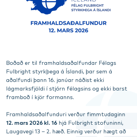
Boðað er til framhaldsaðalfundar Félags
Fulbright styrkþega á Íslandi, þar sem á
aðalfundi þann 16. janúar náðist ekki
lágmarksfjöldi í stjórn félagsins og ekki barst
framboð í kjör formanns.
Framhaldsaðalfunduri verður fimmtudaginn
12. mars 2026 kl. 16
hjá Fulbright stofuninni,
Laugavegi 13 – 2. hæð. Einnig verður hægt að