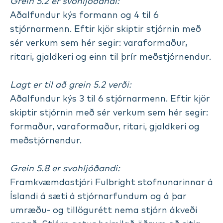
Grein 5.2 er svohljóðandi:
Aðalfundur kýs formann og 4 til 6
stjórnarmenn. Eftir kjör skiptir stjórnin með
sér verkum sem hér segir: varaformaður,
ritari, gjaldkeri og einn til þrír meðstjórnendur.
Lagt er til að grein 5.2 verði:
Aðalfundur kýs 3 til 6 stjórnarmenn. Eftir kjör
skiptir stjórnin með sér verkum sem hér segir:
formaður, varaformaður, ritari, gjaldkeri og
meðstjórnendur.
Grein 5.8 er svohljóðandi:
Framkvæmdastjóri Fulbright stofnunarinnar á
Íslandi á sæti á stjórnarfundum og á þar
umræðu- og tillögurétt nema stjórn ákveði