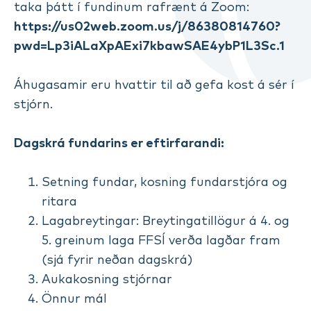
taka þátt í fundinum rafrænt á Zoom:
https://us02web.zoom.us/j/86380814760?
pwd=Lp3iALaXpAExi7kbawSAE4ybP1L3Sc.1
Áhugasamir eru hvattir til að gefa kost á sér í
stjórn.
Dagskrá fundarins er eftirfarandi:
Setning fundar, kosning fundarstjóra og
ritara
Lagabreytingar: Breytingatillögur á 4. og
5. greinum laga FFSÍ verða lagðar fram
(sjá fyrir neðan dagskrá)
Aukakosning stjórnar
Önnur mál