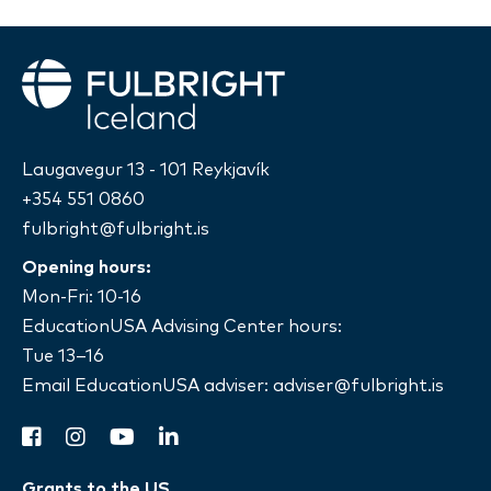
Fulbright
Laugavegur 13 - 101 Reykjavík
+354 551 0860
fulbright@fulbright.is
Opening hours:
Mon-Fri: 10-16
EducationUSA Advising Center hours:
Tue 13–16
Email EducationUSA adviser:
adviser@fulbright.is
facebook
instagram
youtube
linkedin
Grants to the US